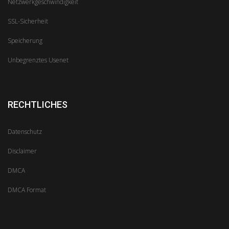
Netzwerkgeschwindigkeit
SSL-Sicherheit
Speicherung
Unbegrenztes Usenet
RECHTLICHES
Datenschutz
Disclaimer
DMCA
DMCA Format